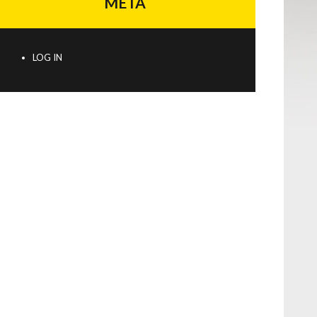
META
LOG IN